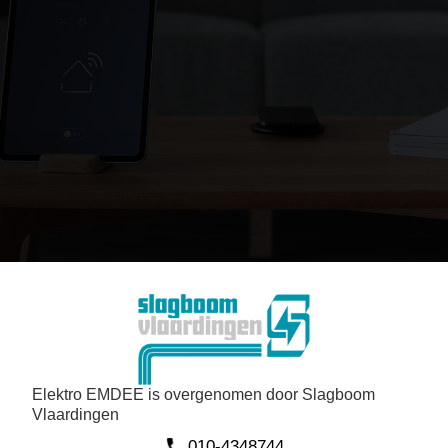
Elektro EMDEE is overgenomen door Slagboom
Vlaardingen
010-4348744