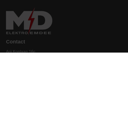
Contact
Arij Koplaan 16c
3132 AA Vlaardingen
010-4347557
aanvraag@elektro-emdee.nl
Menu
Home
Bedrijfsgegevens
Algemene voorwaarden
Privacy Statement