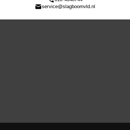
service@slagboomvld.nl