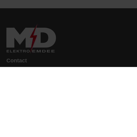
Contact
Arij Koplaan 16c
3132 AA Vlaardingen
010-4347557
aanvraag@elektro-emdee.nl
Menu
Home
Bedrijfsgegevens